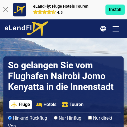
eLandFly: Flüge Hotels Touren
Install
4.5
So gelangen Sie vom
Flughafen Nairobi Jomo
Kenyatta in die Innenstadt
Flüge
Hotels
Touren
Hin-und Rückflug
Nur Hinflug
Nur direkt
Von