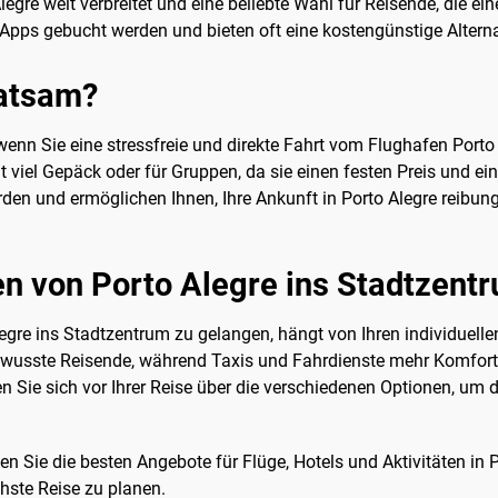
legre weit verbreitet und eine beliebte Wahl für Reisende, die ei
pps gebucht werden und bieten oft eine kostengünstige Alternati
ratsam?
 wenn Sie eine stressfreie und direkte Fahrt vom Flughafen Port
t viel Gepäck oder für Gruppen, da sie einen festen Preis und ei
en und ermöglichen Ihnen, Ihre Ankunft in Porto Alegre reibung
 von Porto Alegre ins Stadtzent
gre ins Stadtzentrum zu gelangen, hängt von Ihren individuell
sbewusste Reisende, während Taxis und Fahrdienste mehr Komfort 
ren Sie sich vor Ihrer Reise über die verschiedenen Optionen, um
n Sie die besten Angebote für Flüge, Hotels und Aktivitäten in 
hste Reise zu planen.