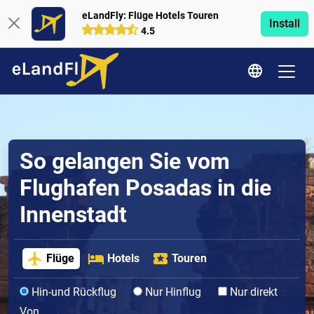
eLandFly: Flüge Hotels Touren
Install
4.5
So gelangen Sie vom
Flughafen Posadas in die
Innenstadt
Flüge
Hotels
Touren
Hin-und Rückflug
Nur Hinflug
Nur direkt
Von