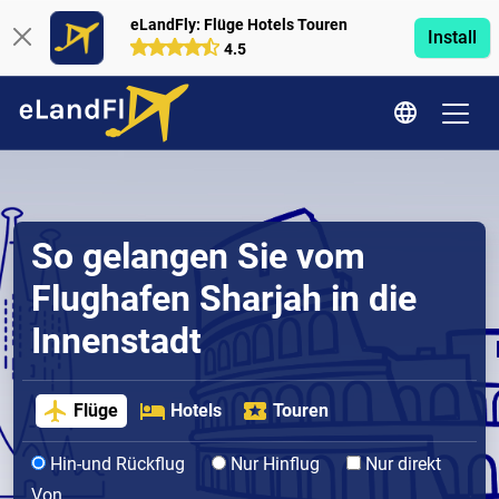
eLandFly: Flüge Hotels Touren
Install
4.5
So gelangen Sie vom
Flughafen Sharjah in die
Innenstadt
Flüge
Hotels
Touren
Hin-und Rückflug
Nur Hinflug
Nur direkt
Von