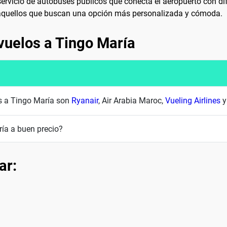
l servicio de autobuses públicos que conecta el aeropuerto con d
a aquellos que buscan una opción más personalizada y cómoda.
vuelos a Tingo María
es a Tingo María son
Ryanair
, Air Arabia Maroc,
Vueling Airlines
ía a buen precio?
ar: