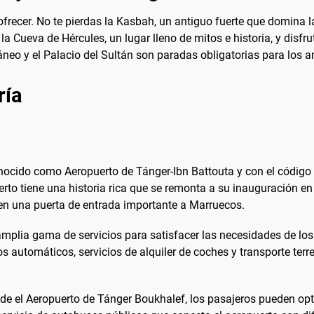
frecer. No te pierdas la Kasbah, un antiguo fuerte que domina 
 la Cueva de Hércules, un lugar lleno de mitos e historia, y disf
eo y el Palacio del Sultán son paradas obligatorias para los ama
ría
ocido como Aeropuerto de Tánger-Ibn Battouta y con el código I
erto tiene una historia rica que se remonta a su inauguración 
 en una puerta de entrada importante a Marruecos.
mplia gama de servicios para satisfacer las necesidades de los 
os automáticos, servicios de alquiler de coches y transporte ter
sde el Aeropuerto de Tánger Boukhalef, los pasajeros pueden opt