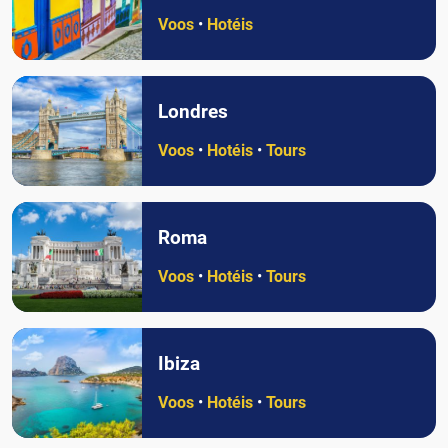
Voos
•
Hotéis
Londres
Voos
•
Hotéis
•
Tours
Roma
Voos
•
Hotéis
•
Tours
Ibiza
Voos
•
Hotéis
•
Tours