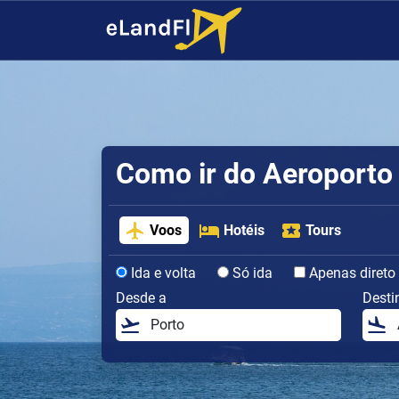
Como ir do Aeroporto 
Voos
Hotéis
Tours
Ida e volta
Só ida
Apenas direto
Desde a
Desti