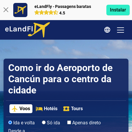
eLandFly - Passagens baratas
Instalar
4.5
Como ir do Aeroporto de
Cancún para o centro da
cidade
Voos
Hotéis
Tours
Ida e volta
Só ida
Apenas direto
Desde a