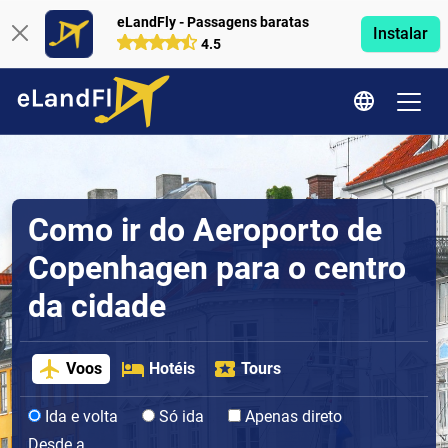
eLandFly - Passagens baratas
Instalar
4.5
Como ir do Aeroporto de
Copenhagen para o centro
da cidade
Voos
Hotéis
Tours
Ida e volta
Só ida
Apenas direto
Desde a