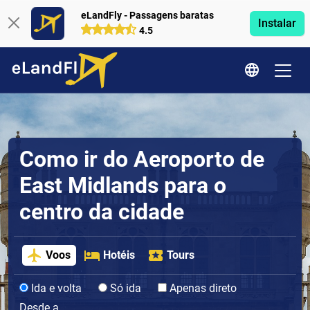
eLandFly - Passagens baratas
Instalar
4.5
Como ir do Aeroporto de
East Midlands para o
centro da cidade
Voos
Hotéis
Tours
Ida e volta
Só ida
Apenas direto
Desde a