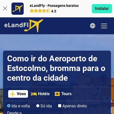
eLandFly - Passagens baratas
Instalar
4.5
Como ir do Aeroporto de
Estocolmo, bromma para o
centro da cidade
Voos
Hotéis
Tours
Ida e volta
Só ida
Apenas direto
Desde a