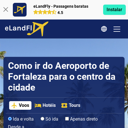
eLandFly - Passagens baratas
Instalar
4.5
Como ir do Aeroporto de
Fortaleza para o centro da
cidade
Voos
Hotéis
Tours
Ida e volta
Só ida
Apenas direto
Desde a