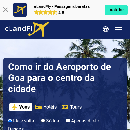
eLandFly - Passagens baratas
Instalar
4.5
Como ir do Aeroporto de
Goa para o centro da
cidade
Voos
Hotéis
Tours
Ida e volta
Só ida
Apenas direto
Desde a