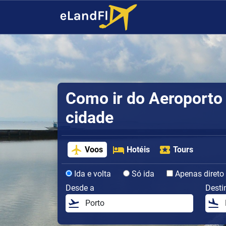
Como ir do Aeroporto 
cidade
Voos
Hotéis
Tours
Ida e volta
Só ida
Apenas direto
Desde a
Desti