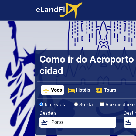
Como ir do Aeroporto 
cidad
Voos
Hotéis
Tours
Ida e volta
Só ida
Apenas direto
Desde a
Desti