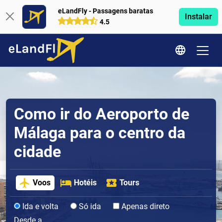
eLandFly - Passagens baratas
Instalar
4.5
Como ir do Aeroporto de
Málaga para o centro da
cidade
Voos
Hotéis
Tours
Ida e volta
Só ida
Apenas direto
Desde a