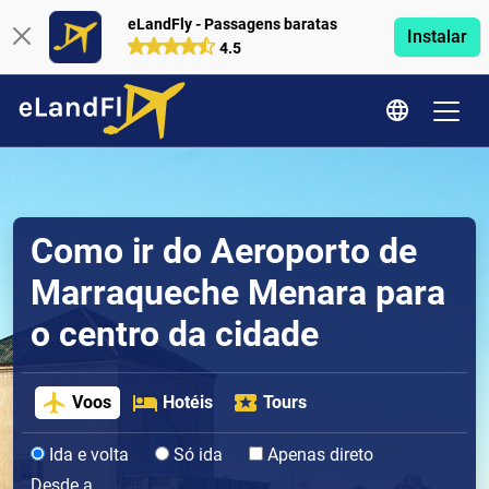
eLandFly - Passagens baratas
Instalar
4.5
Como ir do Aeroporto de
Marraqueche Menara para
o centro da cidade
Voos
Hotéis
Tours
Ida e volta
Só ida
Apenas direto
Desde a