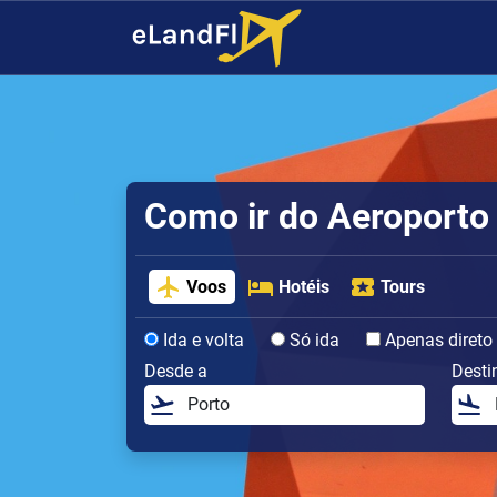
Como ir do Aeroporto 
Voos
Hotéis
Tours
Ida e volta
Só ida
Apenas direto
Desde a
Desti