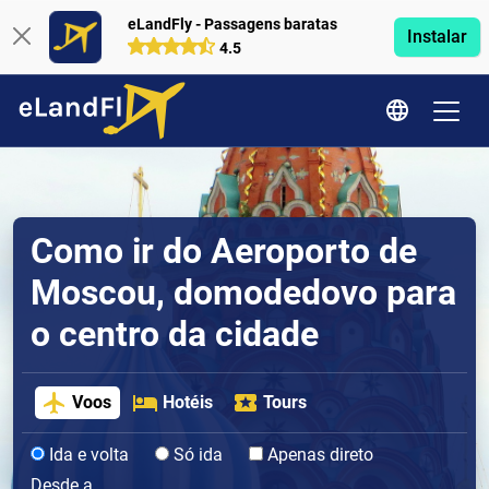
eLandFly - Passagens baratas
Instalar
4.5
Como ir do Aeroporto de
Moscou, domodedovo para
o centro da cidade
Voos
Hotéis
Tours
Ida e volta
Só ida
Apenas direto
Desde a