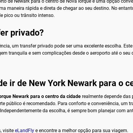
orto de Newark para o centro de Nova Iorque é uma opção conven
ma maneira rápida e direta de chegar ao seu destino. No entanto
e pico ou trânsito intenso.
er privado?
ncia, um transfer privado pode ser uma excelente escolha. Este
m tranquila e sem complicações desde o aeroporto até o seu des
de ir de New York Newark para o c
orque Newark para o centro da cidade
realmente depende das pr
e público é recomendado. Para conforto e conveniência, um tran
 Independentemente da escolha, é sempre bom planejar com ant
 visite
eLandFly
e encontre a melhor opção para sua viagem.