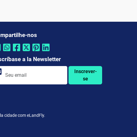
mpartilhe-nos
scríbase a la Newsletter
Inscrever-
se
da cidade com eLandFly.