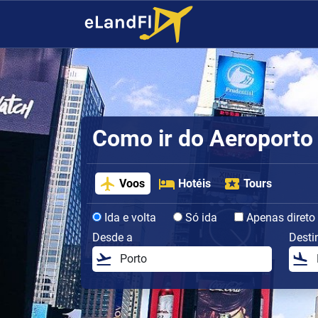
Como ir do Aeroporto 
Voos
Hotéis
Tours
Ida e volta
Só ida
Apenas direto
Desde a
Desti