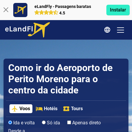
eLandFly - Passagens baratas
Instalar
4.5
Como ir do Aeroporto de
Perito Moreno para o
centro da cidade
Voos
Hotéis
Tours
Ida e volta
Só ida
Apenas direto
Desde a