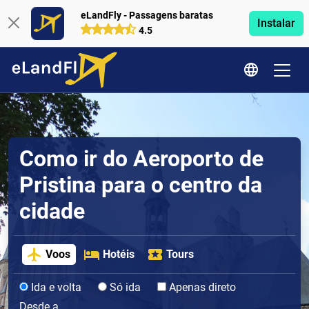
eLandFly - Passagens baratas
Instalar
4.5
Como ir do Aeroporto de
Pristina para o centro da
cidade
Voos
Hotéis
Tours
Ida e volta
Só ida
Apenas direto
Desde a