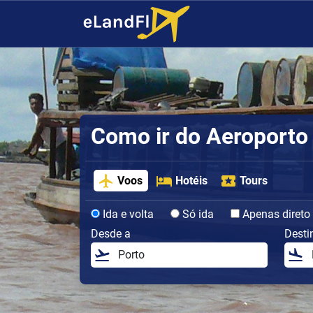
Como ir do Aeroporto 
Voos
Hotéis
Tours
Ida e volta
Só ida
Apenas direto
Desde a
Desti