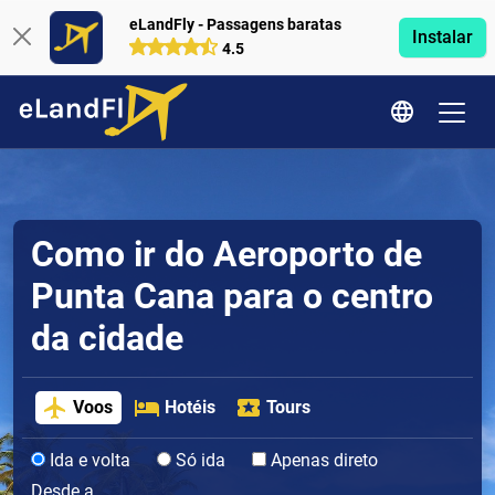
eLandFly - Passagens baratas
Instalar
4.5
Como ir do Aeroporto de
Punta Cana para o centro
da cidade
Voos
Hotéis
Tours
Ida e volta
Só ida
Apenas direto
Desde a