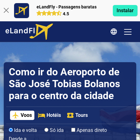
eLandFly - Passagens baratas
Instalar
4.5
Como ir do Aeroporto de
São José Tobias Bolanos
para o centro da cidade
Voos
Hotéis
Tours
Ida e volta
Só ida
Apenas direto
Desde a