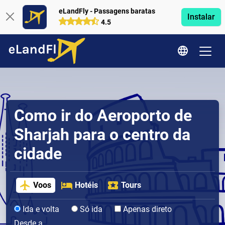
eLandFly - Passagens baratas
Instalar
4.5
Como ir do Aeroporto de
Sharjah para o centro da
cidade
Voos
Hotéis
Tours
Ida e volta
Só ida
Apenas direto
Desde a