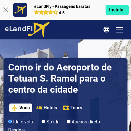
eLandFly - Passagens baratas
Instalar
4.5
Como ir do Aeroporto de
Tetuan S. Ramel para o
centro da cidade
Voos
Hotéis
Tours
Ida e volta
Só ida
Apenas direto
Desde a