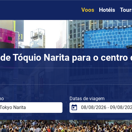
Voos
Hotéis
Tour
de Tóquio Narita para o centro
no
Datas de viagem