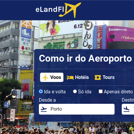
Como ir do Aeroporto 
Voos
Hotéis
Tours
Ida e volta
Só ida
Apenas direto
Desde a
Desti