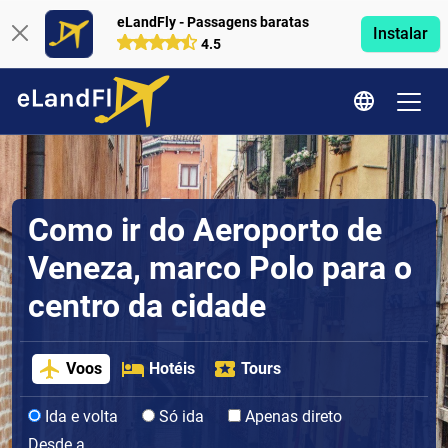
eLandFly - Passagens baratas
Instalar
4.5
Como ir do Aeroporto de
Veneza, marco Polo para o
centro da cidade
Voos
Hotéis
Tours
Ida e volta
Só ida
Apenas direto
Desde a