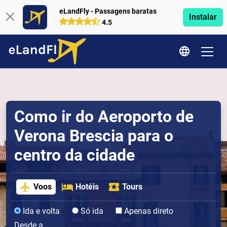
eLandFly - Passagens baratas
Instalar
4.5
Como ir do Aeroporto de
Verona Brescia para o
centro da cidade
Voos
Hotéis
Tours
Ida e volta
Só ida
Apenas direto
Desde a