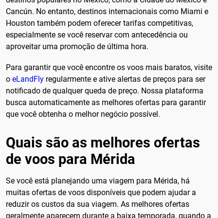
Cancún. No entanto, destinos internacionais como Miami e
Houston também podem oferecer tarifas competitivas,
especialmente se você reservar com antecedência ou
aproveitar uma promoção de última hora.
Para garantir que você encontre os voos mais baratos, visite
o
eLandFly
regularmente e ative alertas de preços para ser
notificado de qualquer queda de preço. Nossa plataforma
busca automaticamente as melhores ofertas para garantir
que você obtenha o melhor negócio possível.
Quais são as melhores ofertas
de voos para Mérida
Se você está planejando uma viagem para Mérida, há
muitas ofertas de voos disponíveis que podem ajudar a
reduzir os custos da sua viagem. As melhores ofertas
geralmente aparecem durante a baixa temporada, quando a