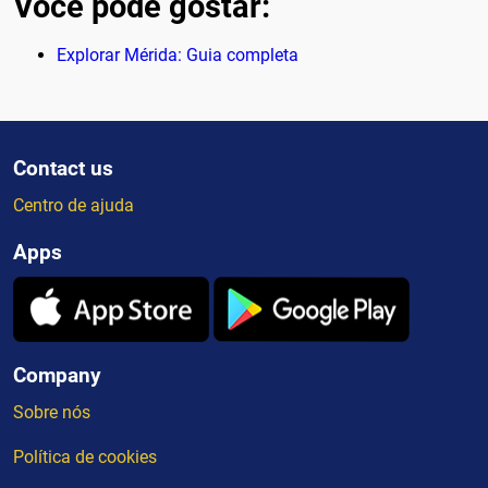
Você pode gostar:
Explorar Mérida: Guia completa
Contact us
Centro de ajuda
Apps
Company
Sobre nós
Política de cookies