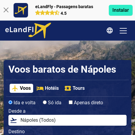
eLandFly - Passagens baratas
Instalar
4.5
Voos baratos de Nápoles
Voos
Hotéis
Tours
Ida e volta
Só ida
Apenas direto
Desde a
Destino