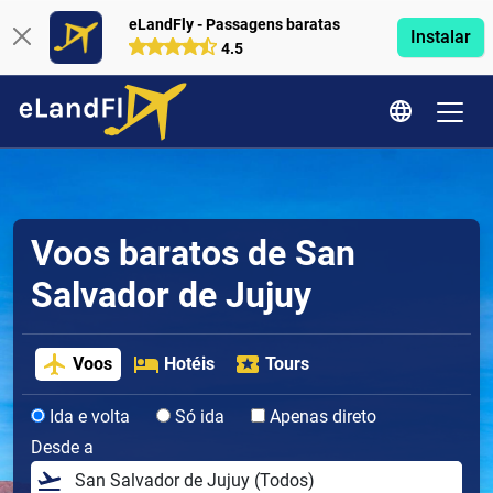
eLandFly - Passagens baratas
Instalar
4.5
Voos baratos de San
Salvador de Jujuy
Voos
Hotéis
Tours
Ida e volta
Só ida
Apenas direto
Desde a