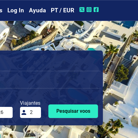
s
Log In
Ayuda
PT / EUR
Viajantes
Pesquisar voos