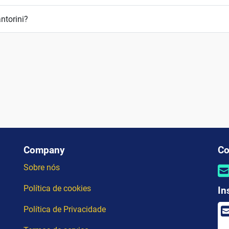
ntorini?
Company
Co
Sobre nós
Política de cookies
In
Política de Privacidade