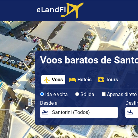
Voos baratos de Santo
Voos
Hotéis
Tours
Ida e volta
Só ida
Apenas direto
Desde a
Desti