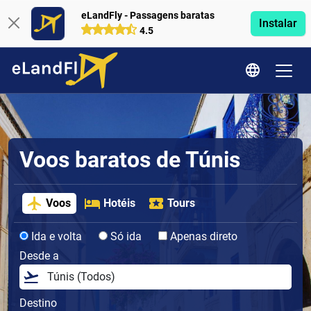
eLandFly - Passagens baratas
Instalar
4.5
Voos baratos de Túnis
Voos
Hotéis
Tours
Ida e volta
Só ida
Apenas direto
Desde a
Destino