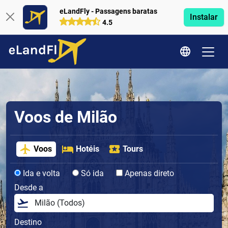
eLandFly - Passagens baratas
Instalar
4.5
Voos de Milão
Voos
Hotéis
Tours
Ida e volta
Só ida
Apenas direto
Desde a
Destino