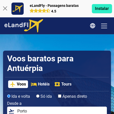
eLandFly - Passagens baratas
Instalar
4.5
Voos baratos para
Antuérpia
Voos
Hotéis
Tours
Ida e volta
Só ida
Apenas direto
Desde a