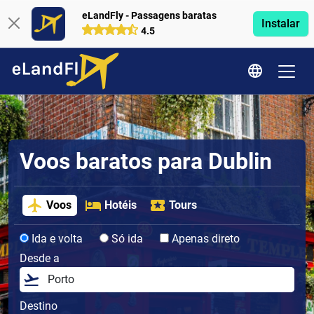
eLandFly - Passagens baratas
Instalar
4.5
Voos baratos para Dublin
Voos
Hotéis
Tours
Ida e volta
Só ida
Apenas direto
Desde a
Destino