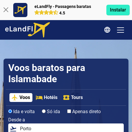
eLandFly - Passagens baratas
Instalar
4.5
Voos baratos para
Islamabade
Voos
Hotéis
Tours
Ida e volta
Só ida
Apenas direto
Desde a