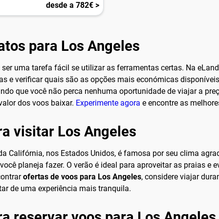
desde a 782€ >
atos para Los Angeles
ser uma tarefa fácil se utilizar as ferramentas certas. Na eLan
s e verificar quais são as opções mais económicas disponívei
indo que você não perca nenhuma oportunidade de viajar a preço
valor dos voos baixar.
Experimente agora
e encontre as melhore
ra visitar Los Angeles
da Califórnia, nos Estados Unidos, é famosa por seu clima agra
você planeja fazer. O verão é ideal para aproveitar as praias e
contrar
ofertas de voos para Los Angeles
, considere viajar dur
tar de uma experiência mais tranquila.
ara reservar voos para Los Angeles