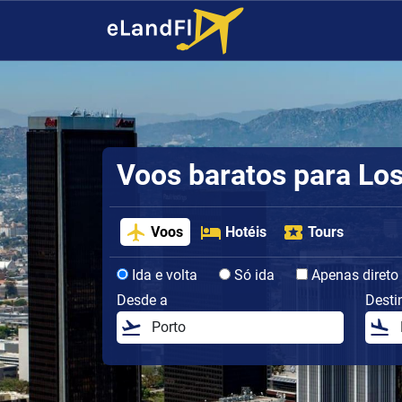
Voos baratos para Lo
Voos
Hotéis
Tours
Ida e volta
Só ida
Apenas direto
Desde a
Desti