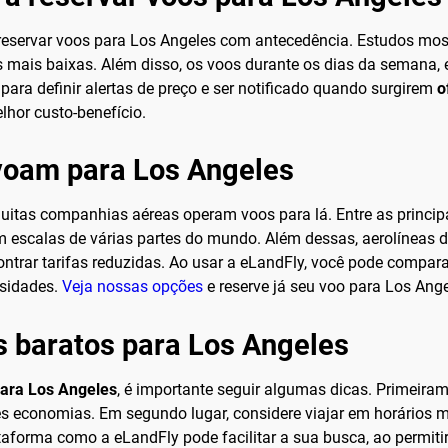
 reservar voos para Los Angeles com antecedência. Estudos mos
 mais baixas. Além disso, os voos durante os dias da semana, e
para definir alertas de preço e ser notificado quando surgirem
o
hor custo-benefício.
voam para Los Angeles
uitas companhias aéreas operam voos para lá. Entre as principai
com escalas de várias partes do mundo. Além dessas, aerolíneas
ntrar tarifas reduzidas. Ao usar a eLandFly, você pode compara
ssidades.
Veja nossas opções
e reserve já seu voo para Los Ange
s baratos para Los Angeles
para Los Angeles
, é importante seguir algumas dicas. Primeiram
s economias. Em segundo lugar, considere viajar em horários 
taforma como a eLandFly pode facilitar a sua busca, ao permiti