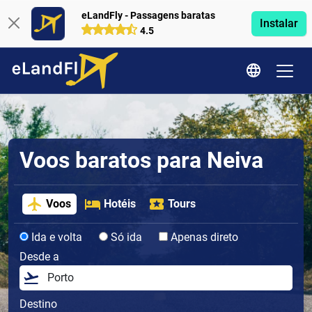
eLandFly - Passagens baratas
Instalar
4.5
Voos baratos para Neiva
Voos
Hotéis
Tours
Ida e volta
Só ida
Apenas direto
Desde a
Destino