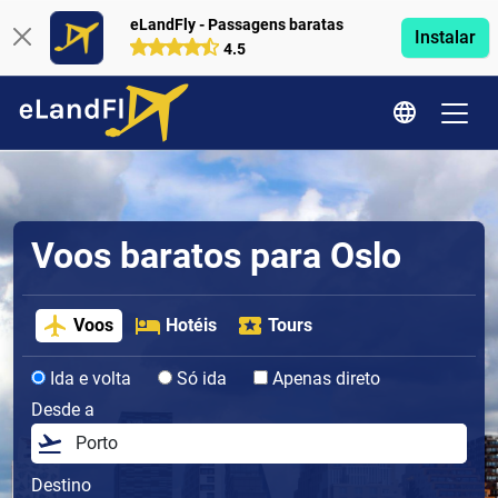
eLandFly - Passagens baratas
Instalar
4.5
Voos baratos para Oslo
Voos
Hotéis
Tours
Ida e volta
Só ida
Apenas direto
Desde a
Destino