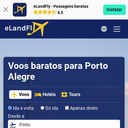
eLandFly - Passagens baratas
Instalar
4.5
Voos baratos para Porto
Alegre
Voos
Hotéis
Tours
Ida e volta
Só ida
Apenas direto
Desde a