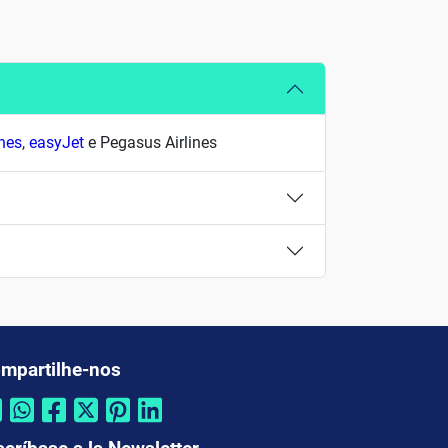
ines
,
easyJet
e Pegasus Airlines
mpartilhe-nos