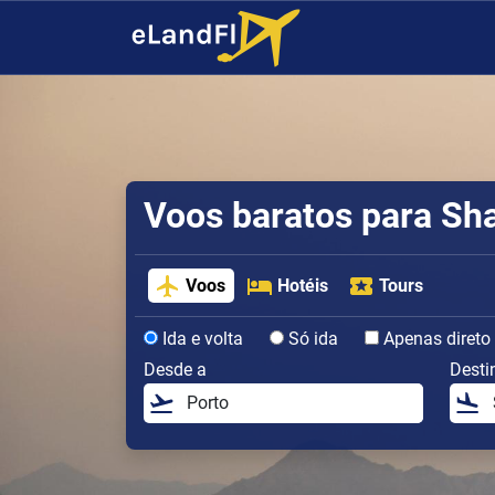
Voos baratos para Sh
Voos
Hotéis
Tours
Ida e volta
Só ida
Apenas direto
Desde a
Desti