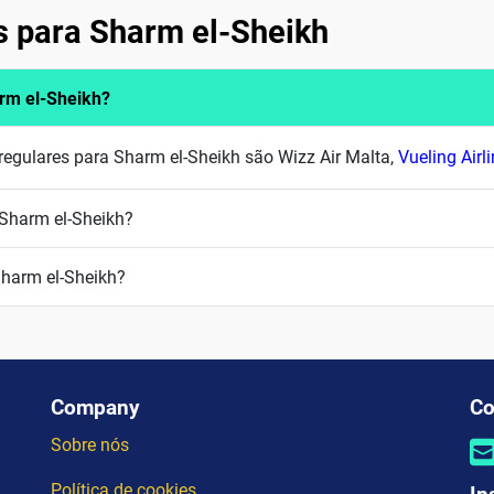
s para Sharm el-Sheikh
rm el-Sheikh?
egulares para Sharm el-Sheikh são Wizz Air Malta,
Vueling Airl
 Sharm el-Sheikh?
harm el-Sheikh?
Company
Co
Sobre nós
Política de cookies