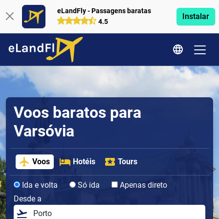
eLandFly - Passagens baratas
Instalar
4.5
Voos baratos para
Varsóvia
Voos
Hotéis
Tours
Ida e volta
Só ida
Apenas direto
Desde a