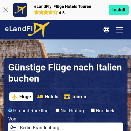
eLandFly: Flüge Hotels Touren
Install
4.5
Günstige Flüge nach Italien
buchen
Flüge
Hotels
Touren
Hin-und Rückflug
Nur Hinflug
Nur direkt
Von