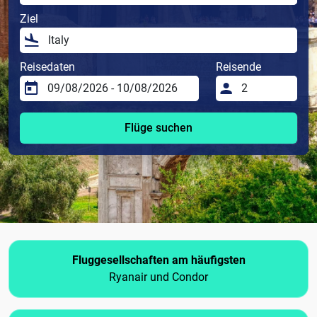
Ziel
Reisedaten
Reisende
Flüge suchen
Fluggesellschaften am häufigsten
Ryanair und Condor