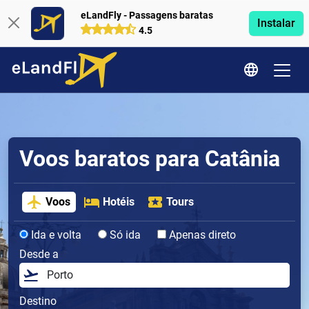
eLandFly - Passagens baratas
Instalar
4.5
Voos baratos para Catânia
Voos
Hotéis
Tours
Ida e volta
Só ida
Apenas direto
Desde a
Destino