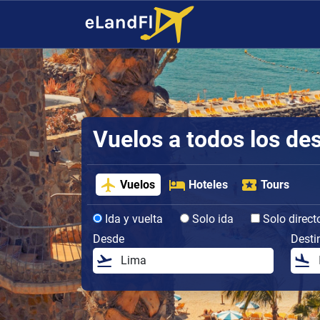
Vuelos a todos los de
Vuelos
Hoteles
Tours
Ida y vuelta
Solo ida
Solo direct
Desde
Desti